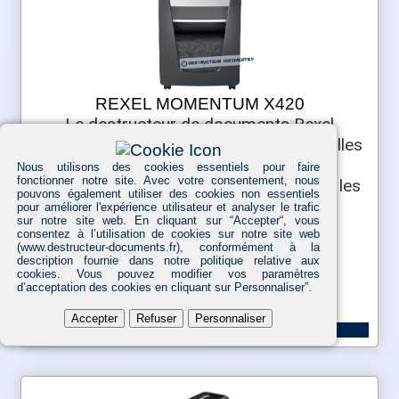
REXEL MOMENTUM X420
Le destructeur de documents Rexel
Momentum X420 détruit jusqu’à 20 feuilles
en une fois avec un temps de
Nous utilisons des cookies essentiels pour faire
fonctionner notre site. Avec votre consentement, nous
fonctionnement de 4 heures. Idéal pour les
pouvons également utiliser des cookies non essentiels
petits bureaux.
pour améliorer l'expérience utilisateur et analyser le trafic
sur notre site web. En cliquant sur “Accepter“, vous
Niveau de sécurité :
consentez à l’utilisation de cookies sur notre site web
P-4
(www.destructeur-documents.fr), conformément à la
description fournie dans notre politique relative aux
cookies. Vous pouvez modifier vos paramètres
d’acceptation des cookies en cliquant sur Personnaliser”.
557,00 € HT
Accepter
Refuser
Personnaliser
VOIR LE PRODUIT