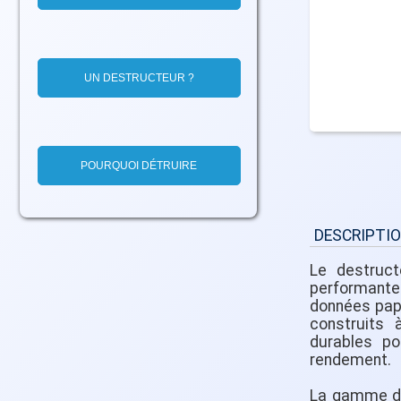
UN DESTRUCTEUR ?
POURQUOI DÉTRUIRE
DESCRIPTI
Le destruc
performant
données papi
construits
durables po
rendement.
La gamme de