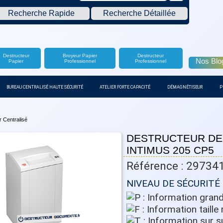
Recherche Rapide
Recherche Détaillée
Destructeur
Broyeur Papier
Destructeur
Nos Blo
Papier
Professionnel
Professionnel
BUREAU CENTRALISÉ HAUTE SÉCURITÉ
ATELIER FORTE CAPACITÉ
DÉMAGNÉTISEUR
P
 Centralisé
DESTRUCTEUR DE
INTIMUS 205 CP5
Référence : 29734
NIVEAU DE SÉCURITÉ 