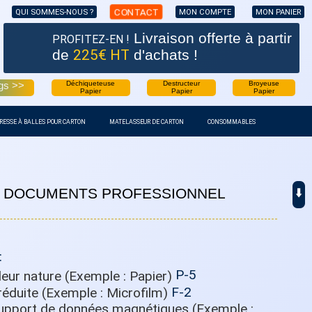
CONTACT
QUI SOMMES-NOUS ?
MON COMPTE
MON PANIER
Livraison offerte
à partir
PROFITEZ-EN !
de
225€ HT
d'achats !
gs >>
Déchiqueteuse
Destructeur
Broyeuse
Papier
Papier
Papier
RESSE À BALLES POUR CARTON
MATELASSEUR DE CARTON
CONSOMMABLES
 DOCUMENTS PROFESSIONNEL
⬇️
1
:
P-5
F-2