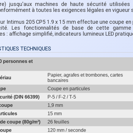
re) jusqu'aux machines de haute sécurité utilisées
conformément à toutes les exigences légales en vigueur
ur Intimus 205 CP5 1.9 x 15 mm effectue une coupe en p
cité. Les fonctionnalités de base de cette gamme d
es : affichage simplifié, indicateurs lumineux LED pratiq
STIQUES TECHNIQUES
10 personnes et
Papier, agrafes et trombones, cartes
ériau
bancaires
upe
Coupe en particules
curité (DIN 66399)
P-5 / F-2 / T-5
 coupe
1,9 mm
articules
15 mm
de coupe (80g/m²)
26 feuilles
coupe
120 mm / seconde