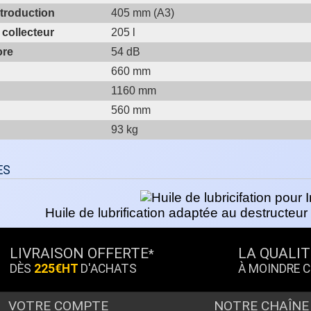
ntroduction
405 mm (A3)
 collecteur
205 l
ore
54 dB
660 mm
1160 mm
560 mm
93 kg
ES
Huile de lubrification adaptée au destructe
LIVRAISON OFFERTE
LA QUALIT
*
DÈS
225€HT
D'ACHATS
À MOINDRE 
VOTRE COMPTE
NOTRE CHAÎNE