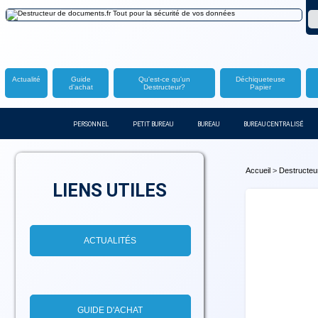
Actualité
Guide
Qu'est-ce qu'un
Déchiqueteuse
d'achat
Destructeur?
Papier
PERSONNEL
PETIT BUREAU
BUREAU
BUREAU CENTRALISÉ
Accueil
>
Destructeur
LIENS UTILES
ACTUALITÉS
GUIDE D'ACHAT