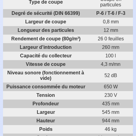
Type de coupe
particules
Degré de sécurité (DIN 66399)
P-6 / T-6 / F-3
Largeur de coupe
0,8 mm
Longueur des particules
12 mm
Rendement de coupe (80g/m²)
26 0 feuilles
Largeur d'introduction
260 mm
Capacité du collecteur
100 l
Vitesse de coupe
4,3 m/mn
Niveau sonore (fonctionnement à
52 dB
vide)
Puissance consommée du moteur
650 W
Tension
230 V
Profondeur
435 mm
Largeur
545 mm
Hauteur
944 mm
Poids
46 kg