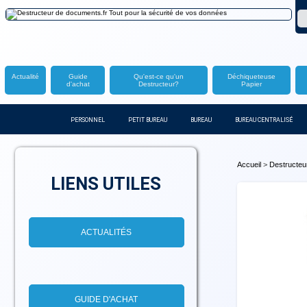
Actualité
Guide
Qu'est-ce qu'un
Déchiqueteuse
d'achat
Destructeur?
Papier
PERSONNEL
PETIT BUREAU
BUREAU
BUREAU CENTRALISÉ
Accueil
>
Destructeur
LIENS UTILES
ACTUALITÉS
GUIDE D'ACHAT