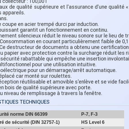
 collecteur : 100,00 l
aux de qualité supérieure et l'assurance d'une qualité 
s appareils.
ans.
e coupe en acier trempé durci par induction.
puissant garantit un fonctionnement en continu.
nement silencieux réduit le niveau sonore sur le lieu de tr
 Consommation en courant particulièrement faible de 0,1
: Ce destructeur de documents a obtenu une certification 
 du papier avec protection contre la surcharge réduit les 
 sécurité rabattable qui empêche une insertion involontai
tifonctionnel pour une utilisation intuitive.
otoélectrique pour un démarrage/arrêt automatique.
déplacé car monté sur roulettes.
éception réutilisable et amovible s'enlève et se vide faci
en bois de qualité supérieure avec porte.
du niveau de remplissage à travers la fenêtre.
STIQUES TECHNIQUES
urité norme DIN 66399
P-7, F-3
é de sécurité (DIN 32757-1)
HS Level 6