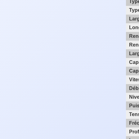
Typ
Typ
Lar
Lon
Ren
Ren
Larg
Capa
Capa
Vit
Débi
Nive
Pui
Ten
Fré
Pro