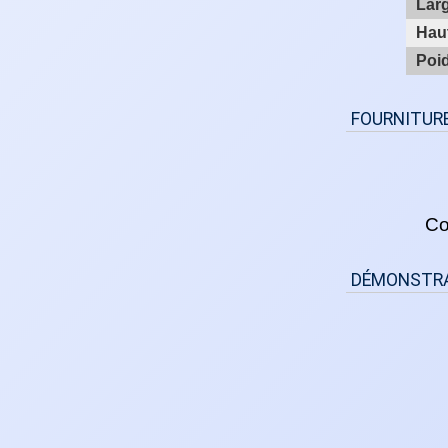
Lar
Hau
Poi
FOURNITUR
Co
DÉMONSTRA