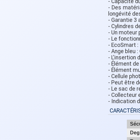
- Capacité du
- Des matéri
longévité de
- Garantie 3 
- Cylindres d
- Un moteur 
- Le fonction
- EcoSmart :
- Ange bleu 
- L'insertion
- Élément de
- Élément mul
- Cellule ph
- Peut être 
- Le sac de r
- Collecteur 
- Indication 
CARACTÉRI
Séc
Degr