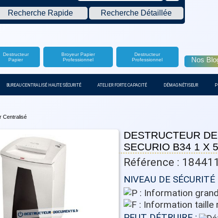
Recherche Rapide
Recherche Détaillée
Destructeur
Broyeur Papier
Destructeur
Nos Blo
Papier
Professionnel
Professionnel
BUREAU CENTRALISÉ HAUTE SÉCURITÉ
ATELIER FORTE CAPACITÉ
DÉMAGNÉTISEUR
P
 Centralisé
DESTRUCTEUR DE
SECURIO B34 1 X 
Référence : 18441
NIVEAU DE SÉCURITÉ 
PEUT DÉTRUIRE :