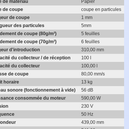
e de matériau
Papier
e de coupe
coupe en particules
geur de coupe
1 mm
gueur des particules
5mm
dement de coupe (80g/m²)
5 feuilles
dement de coupe (70g/m²)
6 feuilles
eur d'introduction
310,00 mm
cité du collecteur / de réception
100 l
cité du collecteur
100,00 l
esse de coupe
80,00 mm/s
t horaire
13 kg
au sonore (fonctionnement à vide)
56 dB
ssance consommée du moteur
590,00 W
sion
230 V
quence
50 Hz
fondeur
439,00 mm