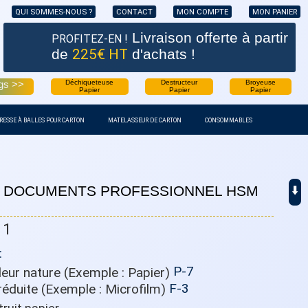
CONTACT
QUI SOMMES-NOUS ?
MON COMPTE
MON PANIER
Livraison offerte
à partir
PROFITEZ-EN !
de
225€ HT
d'achats !
gs >>
Déchiqueteuse
Destructeur
Broyeuse
Papier
Papier
Papier
RESSE À BALLES POUR CARTON
MATELASSEUR DE CARTON
CONSOMMABLES
 DOCUMENTS PROFESSIONNEL HSM
⬇️
5
11
:
P-7
F-3