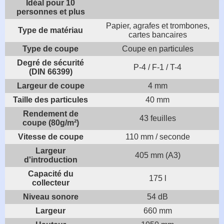
Idéal pour 10
personnes et plus
Papier, agrafes et trombones,
Type de matériau
cartes bancaires
Type de coupe
Coupe en particules
Degré de sécurité
P-4 / F-1 / T-4
(DIN 66399)
Largeur de coupe
4 mm
Taille des particules
40 mm
Rendement de
43 feuilles
coupe (80g/m²)
Vitesse de coupe
110 mm / seconde
Largeur
405 mm (A3)
d'introduction
Capacité du
175 l
collecteur
Niveau sonore
54 dB
Largeur
660 mm