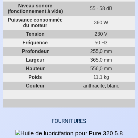
Niveau sonore
55 - 58 dB
(fonctionnement à vide)
Puissance consommée
360 W
du moteur
Tension
230 V
Fréquence
50 Hz
Profondeur
255,0 mm
Largeur
365,0 mm
Hauteur
556,0 mm
Poids
11.1 kg
Couleur
anthracite, blanc
FOURNITURES